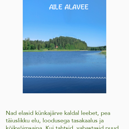
Nad elasid künkajärve kaldal leebet, pea
täiuslikku elu, loodusega tasakaalus ja
kõikvõimsaina. Kui tahtsid, vabastasid puud