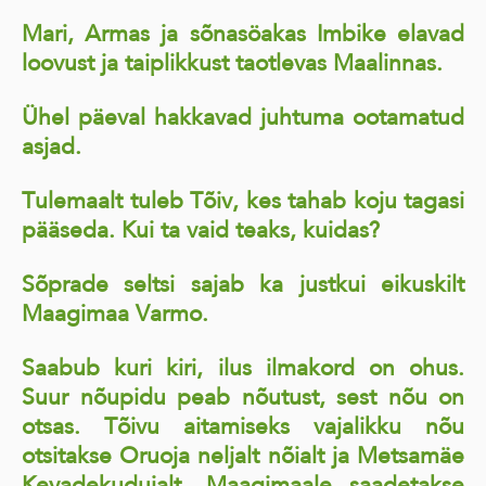
Mari, Armas ja sõnasöakas Imbike elavad
loovust ja taiplikkust taotlevas Maalinnas.
Ühel päeval hakkavad juhtuma ootamatud
asjad.
Tulemaalt tuleb Tõiv, kes tahab koju tagasi
pääseda. Kui ta vaid teaks, kuidas?
Sõprade seltsi sajab ka justkui eikuskilt
Maagimaa Varmo.
Saabub kuri kiri, ilus ilmakord on ohus.
Suur nõupidu peab nõutust, sest nõu on
otsas. Tõivu aitamiseks vajalikku nõu
otsitakse Oruoja neljalt nõialt ja Metsamäe
Kevadekudujalt, Maagimaale saadetakse