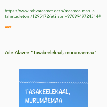
https://www.rahvaraamat.ee/p/maamaa-mari-ja-
tähetuuletorn/1295172/et?isbn=9789949724314#
***
Aile Alavee "Tasakeelekaal, murumäemaa"