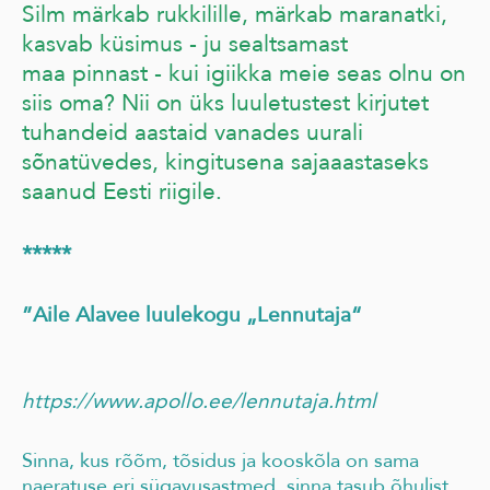
Silm märkab rukkilille, märkab maranatki,
kasvab küsimus - ju sealtsamast
maa pinnast - kui igiikka meie seas olnu on
siis oma? Nii on üks luuletustest kirjutet
tuhandeid aastaid vanades uurali
sõnatüvedes, kingitusena sajaaastaseks
saanud Eesti riigile.
*****
”Aile Alavee luulekogu „Lennutaja“
https://www.apollo.ee/lennutaja.html
Sinna, kus rõõm, tõsidus ja kooskõla on sama
naeratuse eri sügavusastmed, sinna tasub õhulist