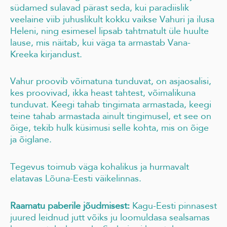
südamed sulavad pärast seda, kui paradiislik
veelaine viib juhuslikult kokku vaikse Vahuri ja ilusa
Heleni, ning esimesel lipsab tahtmatult üle huulte
lause, mis näitab, kui väga ta armastab Vana-
Kreeka kirjandust.
Vahur proovib võimatuna tunduvat, on asjaosalisi,
kes proovivad, ikka heast tahtest, võimalikuna
tunduvat. Keegi tahab tingimata armastada, keegi
teine tahab armastada ainult tingimusel, et see on
õige, tekib hulk küsimusi selle kohta, mis on õige
ja õiglane.
Tegevus toimub väga kohalikus ja hurmavalt
elatavas Lõuna-Eesti väikelinnas.
Raamatu paberile jõudmisest:
Kagu-Eesti pinnasest
juured leidnud jutt võiks ju loomuldasa sealsamas