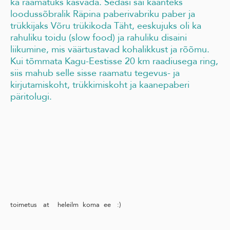
ka raamatuks kasvada. Sedasi sai kaanteks
loodussõbralik Räpina paberivabriku paber ja
trükkijaks Võru trükikoda Täht, eeskujuks oli ka
rahuliku toidu (slow food) ja rahuliku disaini
liikumine, mis väärtustavad kohalikkust ja rõõmu.
Kui tõmmata Kagu-Eestisse 20 km raadiusega ring,
siis mahub selle sisse raamatu tegevus- ja
kirjutamiskoht, trükkimiskoht ja kaanepaberi
päritolugi.
toimetus at heleilm koma ee :)