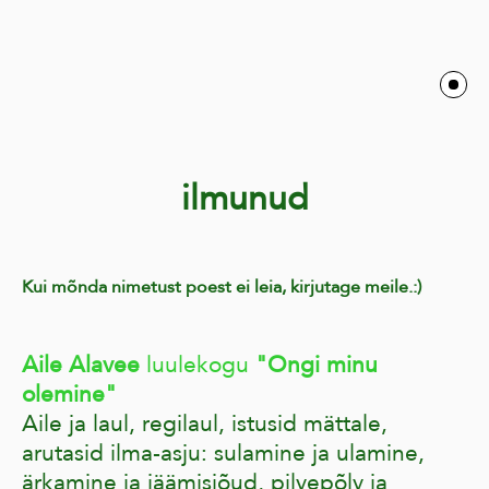
ilmunud
Kui mõnda nimetust poest ei leia, kirjutage meile.:)
Aile Alavee
luulekogu
"Ongi minu
olemine"
Aile ja laul, regilaul, istusid mättale,
arutasid ilma-asju: sulamine ja ulamine,
ärkamine ja jäämisjõud, pilvepõlv ja