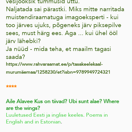
vesijooksik tummusid uttu.
Naljatada sai pärastki. Miks mitte narritada
muistendiraamatuga imagoeksperti - kui
too järves ujuks, põgeneks järv piksepilve
sees, must härg ees. Aga ... kui ühel ööl
järv lähebki?
Ja nüüd - mida teha, et maailm tagasi
saada?
https://www.rahvaraamat.ee/p/tasakeelekaal-
murumäemaa/1258230/et?isbn=9789949724321
****
Aile Alavee Kus on tiivad?
Ubi sunt alae?
Where
are the wings?
Luuletused Eesti ja inglise keeles. Poems in
English and in Estonian
.