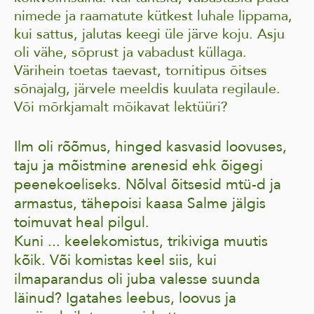
nimede ja raamatute kütkest luhale lippama,
kui sattus, jalutas keegi üle järve koju. Asju
oli vähe, sõprust ja vabadust küllaga.
Värihein toetas taevast, tornitipus õitses
sõnajalg, järvele meeldis kuulata regilaule.
Või mõrkjamalt mõikavat lektüüri?
Ilm oli rõõmus, hinged kasvasid loovuses,
taju ja mõistmine arenesid ehk õigegi
peenekoeliseks. Nõlval õitsesid mtü-d ja
armastus, tähepoisi kaasa Salme jälgis
toimuvat heal pilgul.
Kuni ... keelekomistus, trikiviga muutis
kõik. Või komistas keel siis, kui
ilmaparandus oli juba valesse suunda
läinud? Igatahes leebus, loovus ja